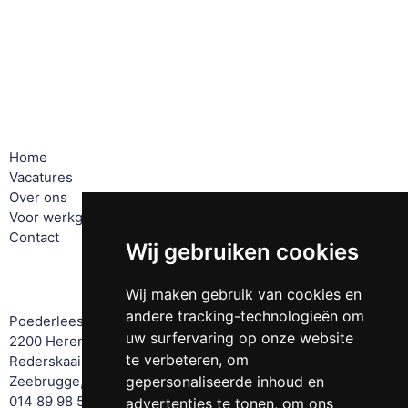
Finance & Legal!
Sociale media
Pagina's
Home
Vacatures
Over ons
Voor werkgevers
Contact
Wij gebruiken cookies
Offices
Wij maken gebruik van cookies en
andere tracking-technologieën om
Poederleeseweg 131
uw surfervaring op onze website
2200 Herentals, Belgium
te verbeteren, om
Rederskaai 42
Zeebrugge, Belgium
gepersonaliseerde inhoud en
014 89 98 51
advertenties te tonen, om ons